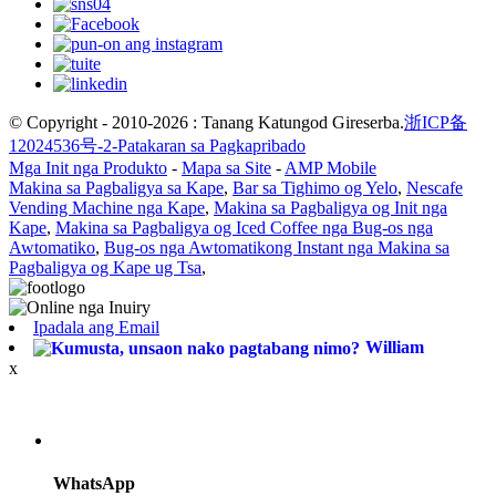
© Copyright - 2010-2026 : Tanang Katungod Gireserba.
浙ICP备
12024536号-2-
Patakaran sa Pagkapribado
Mga Init nga Produkto
-
Mapa sa Site
-
AMP Mobile
Makina sa Pagbaligya sa Kape
,
Bar sa Tighimo og Yelo
,
Nescafe
Vending Machine nga Kape
,
Makina sa Pagbaligya og Init nga
Kape
,
Makina sa Pagbaligya og Iced Coffee nga Bug-os nga
Awtomatiko
,
Bug-os nga Awtomatikong Instant nga Makina sa
Pagbaligya og Kape ug Tsa
,
Ipadala ang Email
William
x
WhatsApp