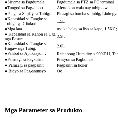
●Sistema sa Pagdumala
Pagdumala sa PTZ sa PC terminal + 
●Tungod sa Pag-detect
Alerto kon wala nay tubig o wala na
●Paagi sa Suplay sa Tubig:
Pinaagi sa bomba sa tubig, Linimpyo 
●Kapasidad sa Tangke sa
1.5L
Tubig nga Gitukod
●Mga lata
usa ka balay sa liso sa kape, 1.5KG;
● Kapasidad sa Kahon sa Uga
2.5L
nga Basura:
●Kapasidad sa Tangke sa
2.0L
Hugaw nga Tubig:
●Palibot sa Aplikasyon：
Relatibong Humidity ≤ 90%RH, Temp
●Pamaagi sa Pagkuha:
Presyon sa Pagbomba
● Pamaagi sa pagpainit
Pagpainit sa boiler
● Bidyo sa Pag-anunsyo
Oo
Mga Parameter sa Produkto