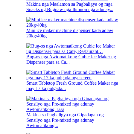
Makina nga Maalamon sa Pagbaligya og mga
Snacks ug Bugnaw nga Ilimnon nga adunay...
Mini ice maker machine dispenser kada adlaw
20kg/40kg
Bug-os nga Awtomatikong Cubic Ice Maker ug
Dispenser para sa Ca...
Smart Tabletop Fresh Ground Coffee Maker nga
may 17 ka pulgada...
Makina sa Pagbaligya nga Gipadagan og
Sensilyo nga Pre-mixed nga adunay
Awtomatikong...