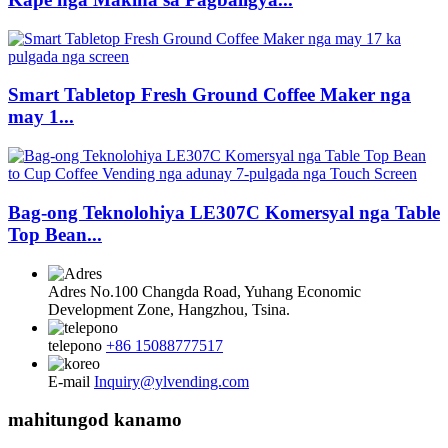
Smart Tabletop Fresh Ground Coffee Maker nga
may 1...
Bag-ong Teknolohiya LE307C Komersyal nga Table
Top Bean...
Adres
No.100 Changda Road, Yuhang Economic
Development Zone, Hangzhou, Tsina.
telepono
+86 15088777517
E-mail
Inquiry@ylvending.com
mahitungod kanamo