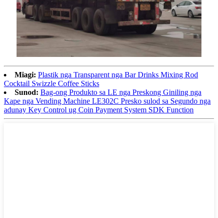
Miagi:
Plastik nga Transparent nga Bar Drinks Mixing Rod
Cocktail Swizzle Coffee Sticks
Sunod:
Bag-ong Produkto sa LE nga Preskong Giniling nga
Kape nga Vending Machine LE302C Presko sulod sa Segundo nga
adunay Key Control ug Coin Payment System SDK Function