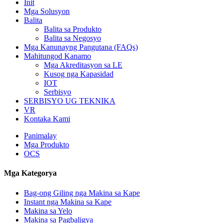
Init
Mga Solusyon
Balita
Balita sa Produkto
Balita sa Negosyo
Mga Kanunayng Pangutana (FAQs)
Mahitungod Kanamo
Mga Akreditasyon sa LE
Kusog nga Kapasidad
IOT
Serbisyo
SERBISYO UG TEKNIKA
VR
Kontaka Kami
Panimalay
Mga Produkto
OCS
Mga Kategorya
Bag-ong Giling nga Makina sa Kape
Instant nga Makina sa Kape
Makina sa Yelo
Makina sa Pagbaligya