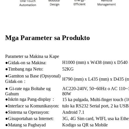
Mga Parameter sa Produkto
Parameter sa Makina sa Kape
H1000 (mm) x W438 (mm) x D540 (m
●Gidak-on sa Makina:
●Timbang nga Neto:
52KG
●Gamiton sa Base (Opsyonal)
H790 (mm) x L435 (mm) x D435 (
Gidak-on：
● Gi-rate nga Boltahe ug
AC220-240V, 50~60Hz o AC 110~12
Gahum
80W
●Iskrin nga Pang-display：
15 ka pulgada, Multi-finger touch 
●Interface sa Komunikasyon:
tulo ka RS232 Serial port, 2 ka US
●Sistema sa Operasyon:
Android 7.1
●Gisuportahan sa Internet:
3G, 4G Sim card, WIFI, usa ka Ether
●Matang sa Pagbayad
Kodigo sa QR sa Mobile