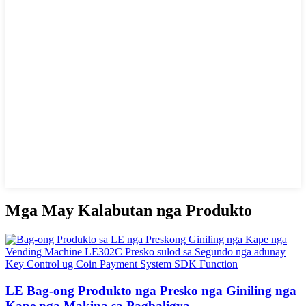
Mga May Kalabutan nga Produkto
LE Bag-ong Produkto nga Presko nga Giniling nga
Kape nga Makina sa Pagbaligya...