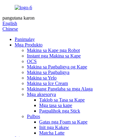
pangutana karon
English
Chinese
Panimalay
Mga Produkto
Makina sa Kape nga Robot
Instant nga Makina sa Kape
OCS
Makina sa Pagbaligya og Kape
Makina sa Pagbaligya
Makina sa Yelo
Makina sa Ice Cream
Makinang Panglaba sa mga Alaga
Mga aksesorya
Taklob sa Tasa sa Kape
Mga tasa sa kape
Pagpalihok nga Stick
Pulbos
Gatas nga Foam sa Kape
Init nga Kakaw
Matcha Latte