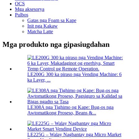
OCS
Mga aksesorya
Pulbos
Gatas nga Foam sa Kape
Init nga Kakaw
Matcha Latte
Mga produkto nga gipasiugdahan
LE200G 300 ka piraso nga Vending Machine: 6
ka Layer, ...
LE308A nga Tighimo og Kape: Bug-os nga
Awtomatikong Proseso, Beans &...
LE225G – Walay Nagbantay nga Micro Market