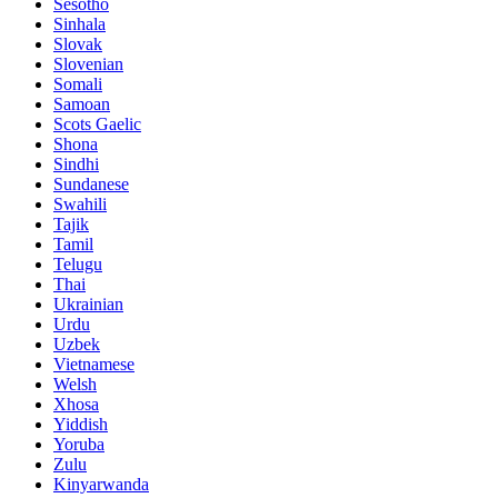
Sesotho
Sinhala
Slovak
Slovenian
Somali
Samoan
Scots Gaelic
Shona
Sindhi
Sundanese
Swahili
Tajik
Tamil
Telugu
Thai
Ukrainian
Urdu
Uzbek
Vietnamese
Welsh
Xhosa
Yiddish
Yoruba
Zulu
Kinyarwanda