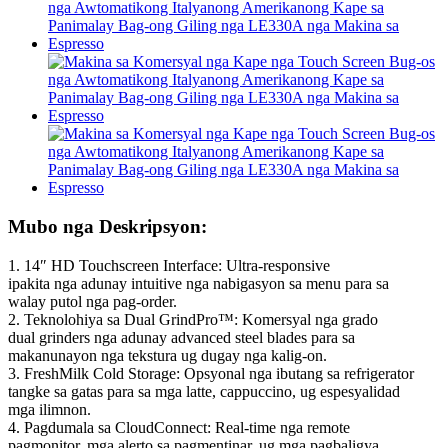
Mubo nga Deskripsyon:
1. 14″ HD Touchscreen Interface: Ultra-responsive
ipakita nga adunay intuitive nga nabigasyon sa menu para sa
walay putol nga pag-order.
2. Teknolohiya sa Dual GrindPro™: Komersyal nga grado
dual grinders nga adunay advanced steel blades para sa
makanunayon nga tekstura ug dugay nga kalig-on.
3. FreshMilk Cold Storage: Opsyonal nga ibutang sa refrigerator
tangke sa gatas para sa mga latte, cappuccino, ug espesyalidad
mga ilimnon.
4. Pagdumala sa CloudConnect: Real-time nga remote
pagmonitor, mga alerto sa pagmentinar, ug mga pagbaligya