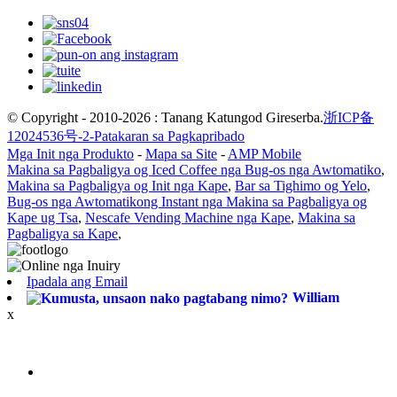
© Copyright - 2010-2026 : Tanang Katungod Gireserba.
浙ICP备
12024536号-2-
Patakaran sa Pagkapribado
Mga Init nga Produkto
-
Mapa sa Site
-
AMP Mobile
Makina sa Pagbaligya og Iced Coffee nga Bug-os nga Awtomatiko
,
Makina sa Pagbaligya og Init nga Kape
,
Bar sa Tighimo og Yelo
,
Bug-os nga Awtomatikong Instant nga Makina sa Pagbaligya og
Kape ug Tsa
,
Nescafe Vending Machine nga Kape
,
Makina sa
Pagbaligya sa Kape
,
Ipadala ang Email
William
x