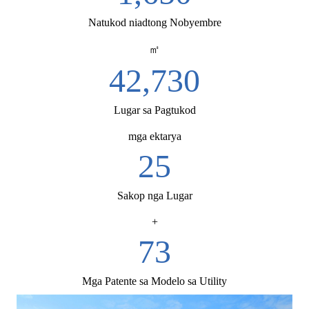
Natukod niadtong Nobyembre
㎡
52,000
Lugar sa Pagtukod
mga ektarya
30
Sakop nga Lugar
+
88
Mga Patente sa Modelo sa Utility