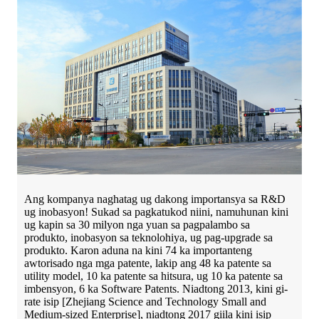
Ang kompanya naghatag ug dakong importansya sa R&D
ug inobasyon! Sukad sa pagkatukod niini, namuhunan kini
ug kapin sa 30 milyon nga yuan sa pagpalambo sa
produkto, inobasyon sa teknolohiya, ug pag-upgrade sa
produkto. Karon aduna na kini 74 ka importanteng
awtorisado nga mga patente, lakip ang 48 ka patente sa
utility model, 10 ka patente sa hitsura, ug 10 ka patente sa
imbensyon, 6 ka Software Patents. Niadtong 2013, kini gi-
rate isip [Zhejiang Science and Technology Small and
Medium-sized Enterprise], niadtong 2017 giila kini isip