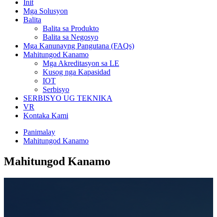
Init
Mga Solusyon
Balita
Balita sa Produkto
Balita sa Negosyo
Mga Kanunayng Pangutana (FAQs)
Mahitungod Kanamo
Mga Akreditasyon sa LE
Kusog nga Kapasidad
IOT
Serbisyo
SERBISYO UG TEKNIKA
VR
Kontaka Kami
Panimalay
Mahitungod Kanamo
Mahitungod Kanamo