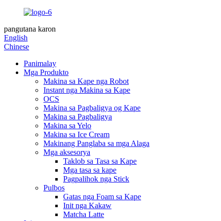
pangutana karon
English
Chinese
Panimalay
Mga Produkto
Makina sa Kape nga Robot
Instant nga Makina sa Kape
OCS
Makina sa Pagbaligya og Kape
Makina sa Pagbaligya
Makina sa Yelo
Makina sa Ice Cream
Makinang Panglaba sa mga Alaga
Mga aksesorya
Taklob sa Tasa sa Kape
Mga tasa sa kape
Pagpalihok nga Stick
Pulbos
Gatas nga Foam sa Kape
Init nga Kakaw
Matcha Latte