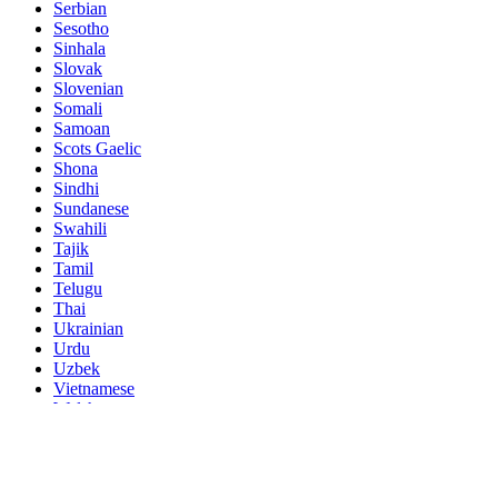
Serbian
Sesotho
Sinhala
Slovak
Slovenian
Somali
Samoan
Scots Gaelic
Shona
Sindhi
Sundanese
Swahili
Tajik
Tamil
Telugu
Thai
Ukrainian
Urdu
Uzbek
Vietnamese
Welsh
Xhosa
Yiddish
Yoruba
Zulu