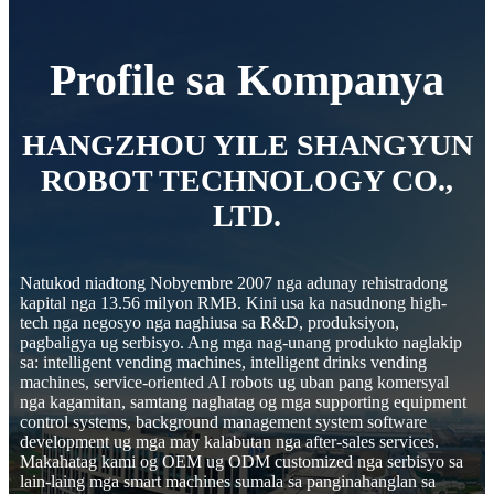
Profile sa Kompanya
HANGZHOU YILE SHANGYUN
ROBOT TECHNOLOGY CO.,
LTD.
Natukod niadtong Nobyembre 2007 nga adunay rehistradong
kapital nga 13.56 milyon RMB. Kini usa ka nasudnong high-
tech nga negosyo nga naghiusa sa R&D, produksiyon,
pagbaligya ug serbisyo. Ang mga nag-unang produkto naglakip
sa: intelligent vending machines, intelligent drinks vending
machines, service-oriented AI robots ug uban pang komersyal
nga kagamitan, samtang naghatag og mga supporting equipment
control systems, background management system software
development ug mga may kalabutan nga after-sales services.
Makahatag kami og OEM ug ODM customized nga serbisyo sa
lain-laing mga smart machines sumala sa panginahanglan sa