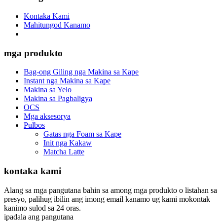
Kontaka Kami
Mahitungod Kanamo
mga produkto
Bag-ong Giling nga Makina sa Kape
Instant nga Makina sa Kape
Makina sa Yelo
Makina sa Pagbaligya
OCS
Mga aksesorya
Pulbos
Gatas nga Foam sa Kape
Init nga Kakaw
Matcha Latte
kontaka kami
Alang sa mga pangutana bahin sa among mga produkto o listahan sa
presyo, palihug ibilin ang imong email kanamo ug kami mokontak
kanimo sulod sa 24 oras.
ipadala ang pangutana