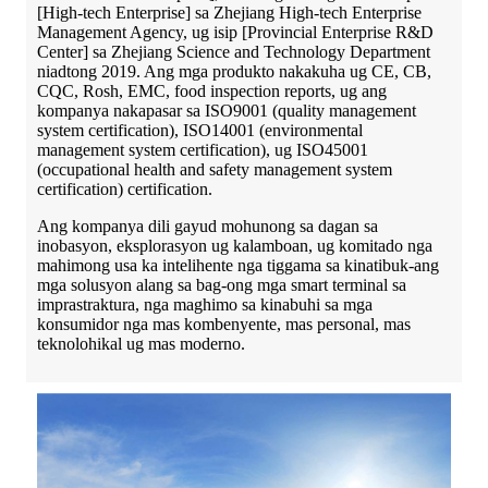
[High-tech Enterprise] sa Zhejiang High-tech Enterprise
Management Agency, ug isip [Provincial Enterprise R&D
Center] sa Zhejiang Science and Technology Department
niadtong 2019. Ang mga produkto nakakuha ug CE, CB,
CQC, Rosh, EMC, food inspection reports, ug ang
kompanya nakapasar sa ISO9001 (quality management
system certification), ISO14001 (environmental
management system certification), ug ISO45001
(occupational health and safety management system
certification) certification.
Ang kompanya dili gayud mohunong sa dagan sa
inobasyon, eksplorasyon ug kalamboan, ug komitado nga
mahimong usa ka intelihente nga tiggama sa kinatibuk-ang
mga solusyon alang sa bag-ong mga smart terminal sa
imprastraktura, nga maghimo sa kinabuhi sa mga
konsumidor nga mas kombenyente, mas personal, mas
teknolohikal ug mas moderno.