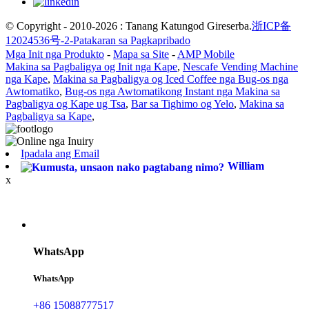
© Copyright - 2010-2026 : Tanang Katungod Gireserba.
浙ICP备
12024536号-2-
Patakaran sa Pagkapribado
Mga Init nga Produkto
-
Mapa sa Site
-
AMP Mobile
Makina sa Pagbaligya og Init nga Kape
,
Nescafe Vending Machine
nga Kape
,
Makina sa Pagbaligya og Iced Coffee nga Bug-os nga
Awtomatiko
,
Bug-os nga Awtomatikong Instant nga Makina sa
Pagbaligya og Kape ug Tsa
,
Bar sa Tighimo og Yelo
,
Makina sa
Pagbaligya sa Kape
,
Ipadala ang Email
William
x
WhatsApp
WhatsApp
+86 15088777517