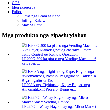
OCS
Mga aksesorya
Pulbos
Gatas nga Foam sa Kape
Init nga Kakaw
Matcha Latte
Mga produkto nga gipasiugdahan
LE200G 300 ka piraso nga Vending Machine: 6
ka Layer, ...
LE308A nga Tighimo og Kape: Bug-os nga
Awtomatikong Proseso, Beans &...
LE225G – Walay Nagbantay nga Micro Market