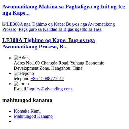
Awtomatikong Makina sa Pagbaligya og Init ug Ice
nga Kape...
LE308A Tighimo og Kape: Bug-os nga
Awtomatikong Proseso, B...
Adres
No.100 Changda Road, Yuhang Economic
Development Zone, Hangzhou, Tsina.
telepono
+86 15088777517
E-mail
Inquiry@ylvending.com
mahitungod kanamo
Kontaka Kami
Mahitungod Kanamo