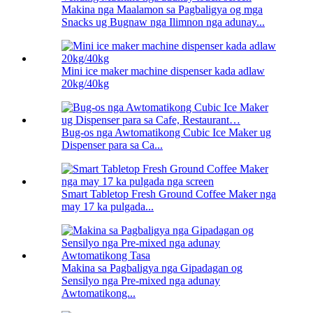
Makina nga Maalamon sa Pagbaligya og mga
Snacks ug Bugnaw nga Ilimnon nga adunay...
Mini ice maker machine dispenser kada adlaw
20kg/40kg
Bug-os nga Awtomatikong Cubic Ice Maker ug
Dispenser para sa Ca...
Smart Tabletop Fresh Ground Coffee Maker nga
may 17 ka pulgada...
Makina sa Pagbaligya nga Gipadagan og
Sensilyo nga Pre-mixed nga adunay
Awtomatikong...