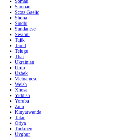
Somali
Samoan
Scots Gaelic
Shona
Sindhi
Sundanese
Swahili
Tajik
Tamil
Telugu
Thai
Ukrainian
Urdu
Uzbek
Vietnamese
Welsh
Xhosa
Yiddish
Yoruba
Zulu
Kinyarwanda
Tatar
Oriya
Turkmen
Uyghur