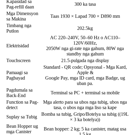
Kapasidad sa
300 ka tasa
Pag-refill daan
Mga Dimensyon
Taas 1930 × Lapad 700 × D890 mm
sa Makina
Timbang nga
202.5kg
Putlon
AC 220–240V, 50–60 Hz o AC110–
120V/60Hz,
Elektrisidad
2050W nga gi-rate nga gahum, 80W nga
standby nga gahum
Touchscreen
21.5-pulgada nga display
Standard - QR code; Opsyonal - Mga Kard,
Pamaagi sa
Apple &
Pagbayad
Google Pay, mga ID card, mga Badge, ug
uban pa.
Pagdumala sa
Terminal sa PC + terminal sa mobile
Back-End
Function sa Pag-
Mga alerto para sa ubos nga tubig, ubos nga
detect
tasa, o ubos nga mga liso sa kape
Bomba sa tubig, Gripo/Botelya sa tubig ((19L
Suplay sa Tubig
× 3 ka botelya))
Bean Hopper ug
Bean hopper: 2 kg; 5 ka canister, matag usa
mga Canister
1.5 kg