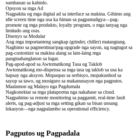
sumbanan sa kahinlo.
Opsyon sa mga Ad
Nagpakita og mga digital ad sa interface sa makina. Gihimo ang
idle screen time nga usa ka himan sa pagpamaligya—pag-
promote og mga produkto, loyalty program, o mga tanyag nga
limitado ang oras.
Disenyo sa Modular
Ang mga importanteng sangkap (grinder, chiller) matangtang.
Naghimo sa pagmentinar/pag-upgrade nga sayon, ug nagtugot sa
pag-customize sa makina alang sa lain-laing mga
panginahanglanon sa lugar.
Pag-apod-apod sa Awtomatikong Tasa ug Taklob
Awtomatikong mo-dispensa sa mga tasa ug taklob sa usa ka
hapsay nga aksyon. Mopaspas sa serbisyo, mopakunhod sa
sayop sa tawo, ug mosiguro sa makanunayon nga pagputos.
Maalamon ug Malayo nga Pagdumala
Nagkonektar sa mga plataporma nga nakabase sa cloud.
Nagpahimo sa remote monitoring sa paggamit, real-time fault
alerts, ug pag-adjust sa mga setting gikan sa bisan unsang
lokasyon—nga nagpalambo sa operational efficiency.
Pagputos ug Pagpadala