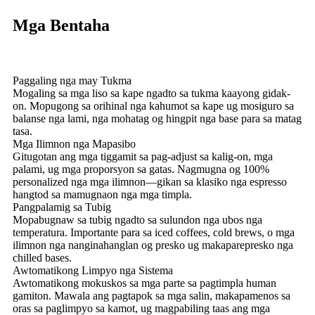
Mga Bentaha
Paggaling nga may Tukma
Mogaling sa mga liso sa kape ngadto sa tukma kaayong gidak-
on. Mopugong sa orihinal nga kahumot sa kape ug mosiguro sa
balanse nga lami, nga mohatag og hingpit nga base para sa matag
tasa.
Mga Ilimnon nga Mapasibo
Gitugotan ang mga tiggamit sa pag-adjust sa kalig-on, mga
palami, ug mga proporsyon sa gatas. Nagmugna og 100%
personalized nga mga ilimnon—gikan sa klasiko nga espresso
hangtod sa mamugnaon nga mga timpla.
Pangpalamig sa Tubig
Mopabugnaw sa tubig ngadto sa sulundon nga ubos nga
temperatura. Importante para sa iced coffees, cold brews, o mga
ilimnon nga nanginahanglan og presko ug makaparepresko nga
chilled bases.
Awtomatikong Limpyo nga Sistema
Awtomatikong mokuskos sa mga parte sa pagtimpla human
gamiton. Mawala ang pagtapok sa mga salin, makapamenos sa
oras sa paglimpyo sa kamot, ug magpabiling taas ang mga