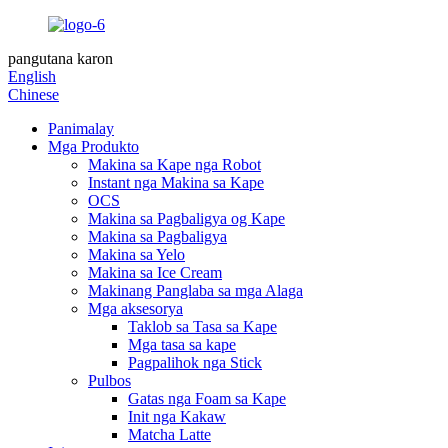
pangutana karon
English
Chinese
Panimalay
Mga Produkto
Makina sa Kape nga Robot
Instant nga Makina sa Kape
OCS
Makina sa Pagbaligya og Kape
Makina sa Pagbaligya
Makina sa Yelo
Makina sa Ice Cream
Makinang Panglaba sa mga Alaga
Mga aksesorya
Taklob sa Tasa sa Kape
Mga tasa sa kape
Pagpalihok nga Stick
Pulbos
Gatas nga Foam sa Kape
Init nga Kakaw
Matcha Latte