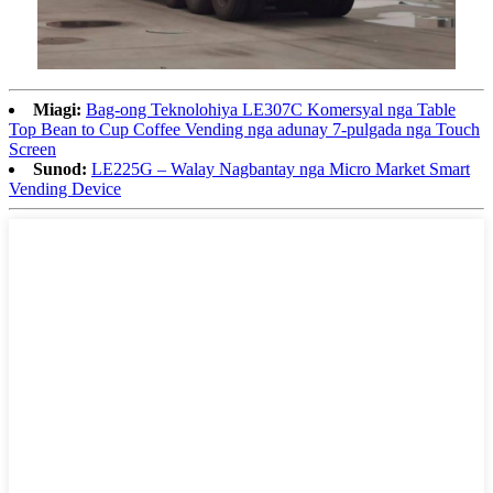
Miagi:
Bag-ong Teknolohiya LE307C Komersyal nga Table
Top Bean to Cup Coffee Vending nga adunay 7-pulgada nga Touch
Screen
Sunod:
LE225G – Walay Nagbantay nga Micro Market Smart
Vending Device