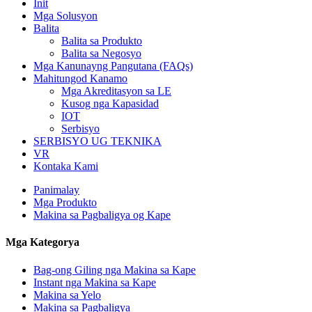
Init
Mga Solusyon
Balita
Balita sa Produkto
Balita sa Negosyo
Mga Kanunayng Pangutana (FAQs)
Mahitungod Kanamo
Mga Akreditasyon sa LE
Kusog nga Kapasidad
IOT
Serbisyo
SERBISYO UG TEKNIKA
VR
Kontaka Kami
Panimalay
Mga Produkto
Makina sa Pagbaligya og Kape
Mga Kategorya
Bag-ong Giling nga Makina sa Kape
Instant nga Makina sa Kape
Makina sa Yelo
Makina sa Pagbaligya